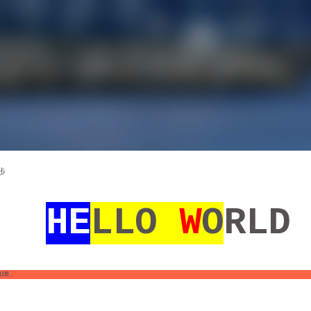
步
HE
LLO
W
O
RLD
um…